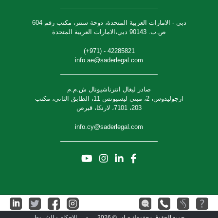
دبي - الامارات العربية المتحدة، دوحة سنتر، مكتب رقم 604
ص.ب. 90143 دبي،الامارات العربية المتحدة
42285821 - (971+)
info.ae@saderlegal.com
صادر ليغال انترناشيونال ش.م.م
ارجوليدوس، 2، مبنى ليسيوتس 11، الطابق الثاني، مكتب
203، 7101، لارنكا، قبرص
info.cy@saderlegal.com
جميع الحقوق محفوظة صادر © 2026
-
الاحكام و الشروط